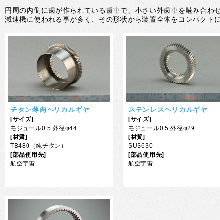
円周の内側に歯が作られている歯車で、小さい外歯車を噛み合わ
減速機に使われる事が多く、その形状から装置全体をコンパクト
チタン薄肉ヘリカルギヤ
ステンレスヘリカルギヤ
[サイズ]
[サイズ]
モジュール0.5 外径φ44
モジュール0.5 外径φ29
[材質]
[材質]
TB480（純チタン）
SUS630
[部品使用先]
[部品使用先]
航空宇宙
航空宇宙