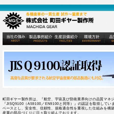
町田ギヤー製作所は、『航空、宇宙及び防衛業界向けの品質マネ
『JISQ9100（AS9100／EN9100と同等）』の認証を取得して
ベースとし、安全性、信頼性、規格適合性を重視した仕組みを構
産業の部品づくりに日々取り組んでおります。